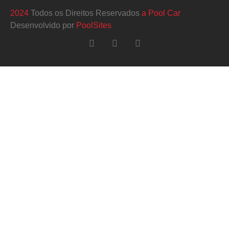
2024
Todos os Direitos Reservados
a Pool Car
Desenvolvido por
PoolSites