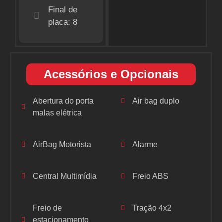
Final de
placa: 8
Acessórios e Opcionais
Abertura do porta
Air bag duplo
malas elétrica
AirBag Motorista
Alarme
Central Multimídia
Freio ABS
Freio de
Tração 4x2
estacionamento